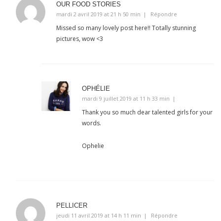
OUR FOOD STORIES
mardi 2 avril 2019 at 21 h 50 min
Répondre
Missed so many lovely post here!! Totally stunning
pictures, wow <3
OPHÉLIE
mardi 9 juillet 2019 at 11 h 33 min
Thank you so much dear talented girls for your
words.
Ophelie
PELLICER
jeudi 11 avril 2019 at 14 h 11 min
Répondre