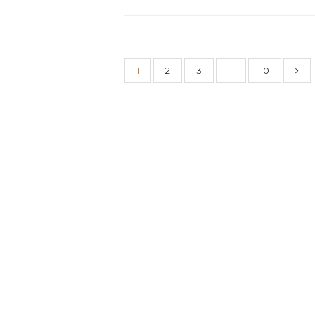
1
2
3
…
10