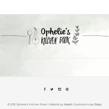
© 2016 Ophelie's Kitchen Book | Website by
Absolt
| Illustrations par
Besly