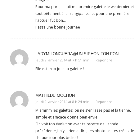
Pour ma part j'ai fait ma premire galette le we dernier et
tout bêtement à la frangipane… et pour une première
l'accueil fut bon…
Passe une bonne journée
LADYMILONGUERA@UN SIPHON FON FON
jeudi 9 janvier 2014 at 7 h 51 min
Répondre
Elle est trop jolie ta galette !
MATHILDE MOCHON
jeudi 9 janvier 2014 at 8 h 24 min
Répondre
Miammm les galettes, on ne s'en lasse pas et la tienne,
simple et efficace donne bien envie.
On voit ton évolution avec ta recette de l'année
précédente,il n'y a rien a dire, tes photos et tes créas de
chaque jour plus belles !