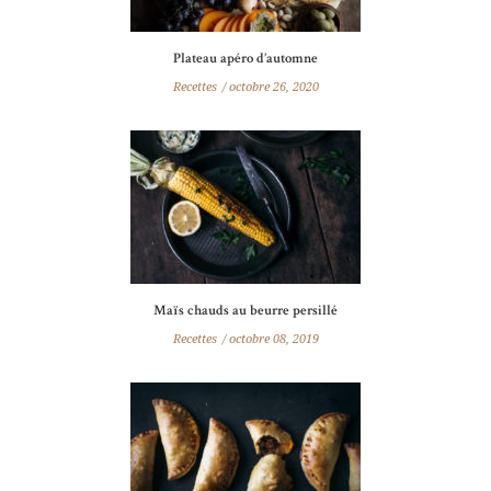
Plateau apéro d’automne
Recettes
octobre 26, 2020
Maïs chauds au beurre persillé
Recettes
octobre 08, 2019