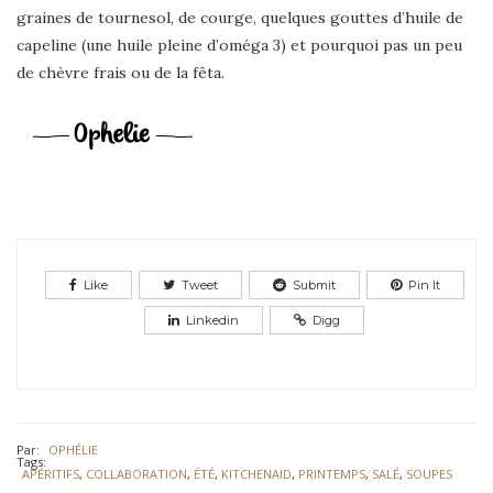
graines de tournesol, de courge, quelques gouttes d’huile de
capeline (une huile pleine d’oméga 3) et pourquoi pas un peu
de chèvre frais ou de la fêta.
Like
Tweet
Submit
Pin It
Linkedin
Digg
Par:
OPHÉLIE
Tags:
APÉRITIFS
,
COLLABORATION
,
ÉTÉ
,
KITCHENAID
,
PRINTEMPS
,
SALÉ
,
SOUPES