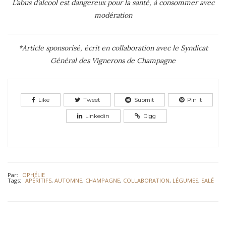
L’abus d’alcool est dangereux pour la santé, à consommer avec
modération
*Article sponsorisé, écrit en collaboration avec le Syndicat
Général des Vignerons de Champagne
Like
Tweet
Submit
Pin It
Linkedin
Digg
Par:
OPHÉLIE
Tags:
APÉRITIFS
,
AUTOMNE
,
CHAMPAGNE
,
COLLABORATION
,
LÉGUMES
,
SALÉ