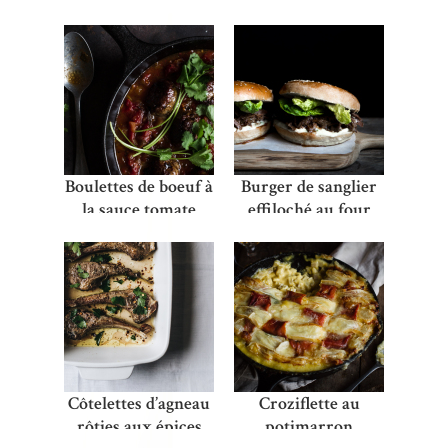
tomates-feta
Rouge
Boulettes de boeuf à
Burger de sanglier
la sauce tomate
effiloché au four
façon pulled pork
Côtelettes d’agneau
Croziflette au
rôties aux épices
potimarron