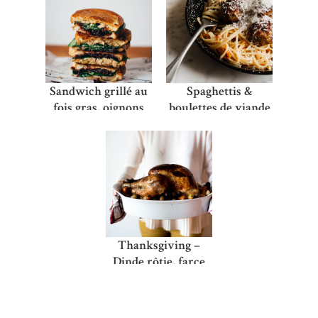
Sandwich grillé au
Spaghettis &
fois gras, oignons
boulettes de viande
rouges caramélisés,
à la sauce tomate et
épinards frais
Petit Verdot
Thanksgiving –
Dinde rôtie, farce
aux marrons &
Pumpkin space
latte