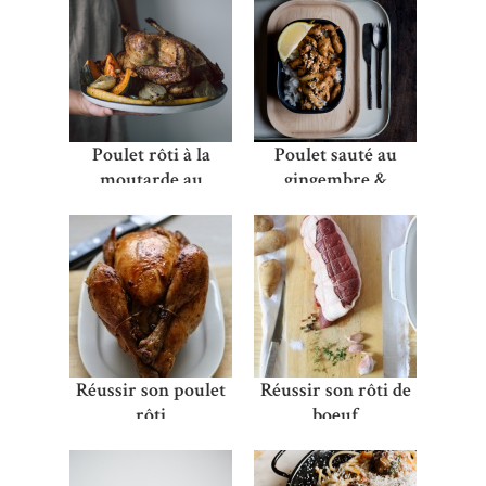
Poulet rôti à la
Poulet sauté au
moutarde au
gingembre &
Whisky et poivre
sésame
fumé – découverte
de la Boutique
Maille Paris
Réussir son poulet
Réussir son rôti de
rôti
boeuf