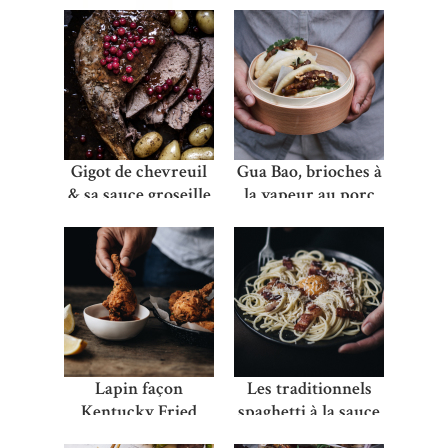
Gigot de chevreuil
Gua Bao, brioches à
& sa sauce groseille
la vapeur au porc
caramélisé
Lapin façon
Les traditionnels
Kentucky Fried
spaghetti à la sauce
Chicken
Carbonara