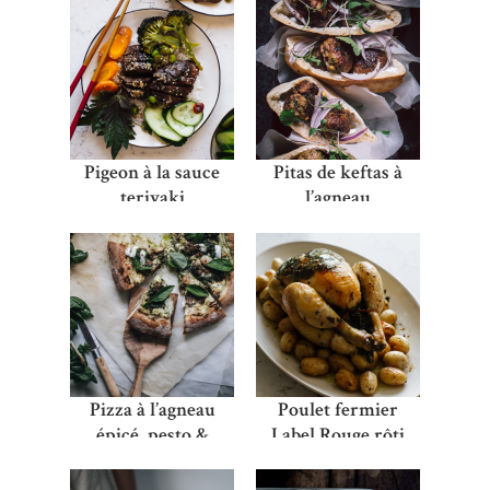
Pigeon à la sauce
Pitas de keftas à
teriyaki
l’agneau
Pizza à l’agneau
Poulet fermier
épicé, pesto &
Label Rouge rôti
fromage frais